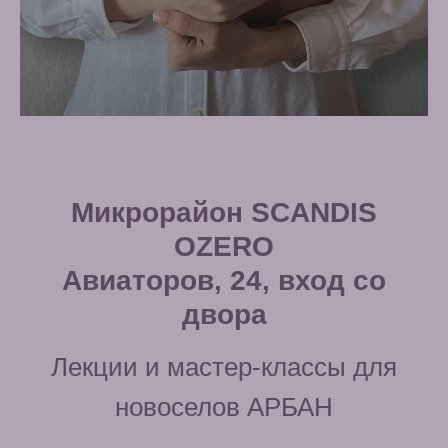
Микрорайон SCANDIS
OZERO
Авиаторов, 24, вход со
двора
Лекции и мастер-классы для
новоселов АРБАН