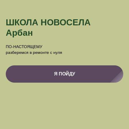
ШКОЛА НОВОСЕЛА
Арбан
ПО-НАСТОЯЩЕМУ
разберемся в ремонте с нуля
Я ПОЙДУ